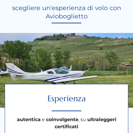
scegliere un'esperienza di volo con
Avioboglietto
Esperienza
autentica
e
coinvolgente
, su
ultraleggeri
certificati