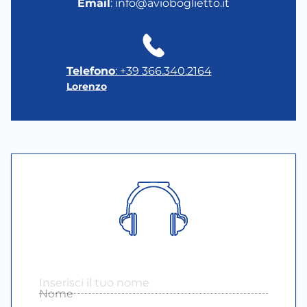
Email
: info@avioboglietto.it
Telefono
:
+39 366.340.2164
Lorenzo
Nome