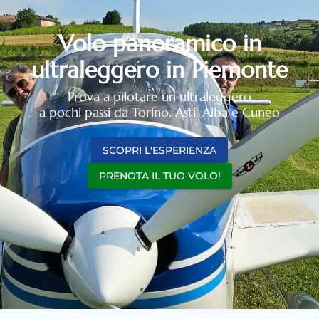
Volo panoramico in
ultraleggero in Piemonte
Prova a pilotare un ultraleggero
a pochi passi da Torino, Asti, Alba e Cuneo
SCOPRI L'ESPERIENZA
PRENOTA IL TUO VOLO!