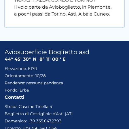
TRA ASTI, ALBA, CUNEO E TORINO?
Il volo parte da Avioboglietto, in Piemonte,
a pochi passi da Torino, Asti, Alba e Cuneo.
Aviosuperficie Boglietto asd
44° 45' 30'' N
8° 11' 00'' E
Elevazione
:
617ft
Orientamento
:
10/28
Pendenza
:
nessuna pendenza
Fondo
:
Erba
Contatti
Strada Cascine Tinella 4
Boglietto di Costigliole d'Asti (AT)
Domenico
:
+39 335.647.2393
Lorenzo
:
+39 366.340.2164