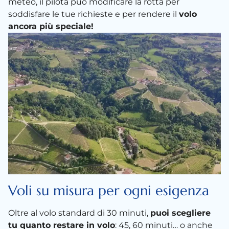
meteo, il pilota può modificare la rotta per
soddisfare le tue richieste e per rendere il
volo
ancora più speciale!
Voli su misura per ogni esigenza
Oltre al volo standard di 30 minuti,
puoi scegliere
tu quanto restare in volo
: 45, 60 minuti… o anche