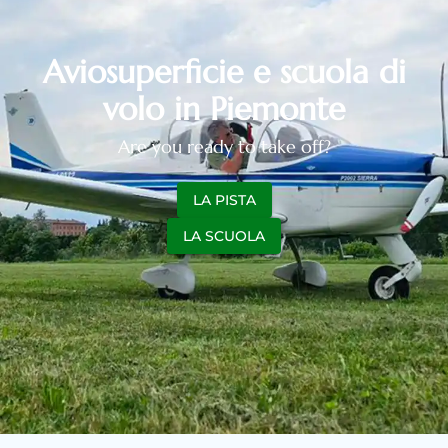
Aviosuperficie e scuola di
volo in Piemonte
Are you ready to take off?
LA PISTA
LA SCUOLA