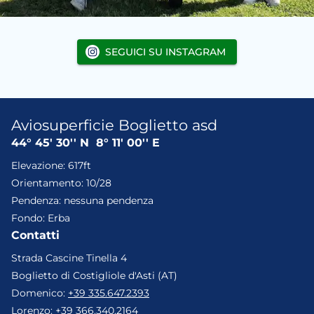
SEGUICI SU INSTAGRAM
Aviosuperficie Boglietto asd
44° 45' 30'' N
8° 11' 00'' E
Elevazione
:
617ft
Orientamento
:
10/28
Pendenza
:
nessuna pendenza
Fondo
:
Erba
Contatti
Strada Cascine Tinella 4
Boglietto di Costigliole d'Asti (AT)
Domenico
:
+39 335.647.2393
Lorenzo
:
+39 366.340.2164